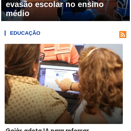
evasão escolar no ensino
médio
EDUCAÇÃO

Goiás adota IA para reforçar