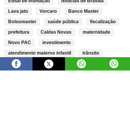
Edital de Intimação
Notícias de Brasília
Lava jato
Vorcaro
Banco Master
Bolsomaster
saúde pública
fiscalização
prefeitura
Caldas Novas
maternidade
Novo PAC
investimento
atendimento materno infantil
trânsito
obras
Copyright © 2026 Gazeta do Estado. Todos os direitos
reservados.
Feito com ❤️ por
Agência Webav