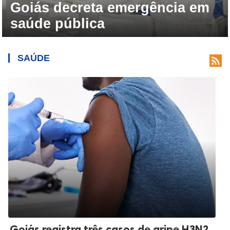
Goiás decreta emergência em
saúde pública
SAÚDE

Goiás registra três casos de gripe H3N2