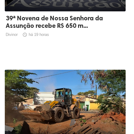
39ª Novena de Nossa Senhora da
Assunção recebe R$ 650 m...
Divinor

há 19 horas