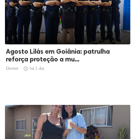
Agosto Lilás em Goiânia: patrulha
reforça proteção a mu...
Divinor

há 1 dia