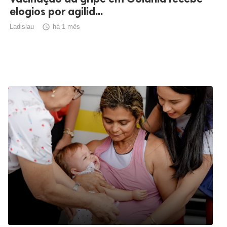
elogios por agilid...
Ladislau

há 1 mês