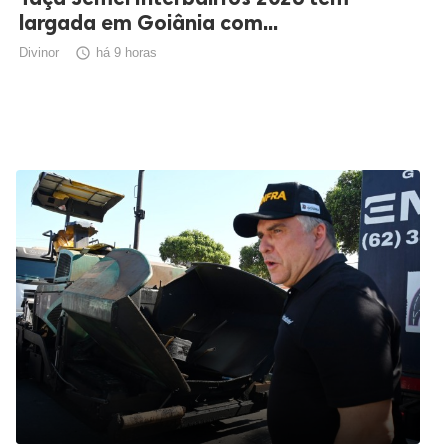
largada em Goiânia com...
Divinor

há 9 horas