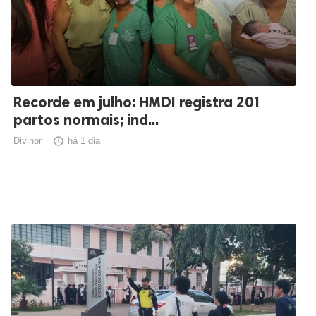
Recorde em julho: HMDI registra 201
partos normais; ind...
Divinor

há 1 dia