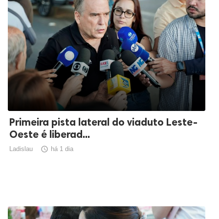
Primeira pista lateral do viaduto Leste-
Oeste é liberad...
Ladislau

há 1 dia