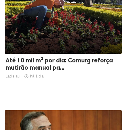
Até 10 mil m² por dia: Comurg reforça
mutirão manual pa...
Ladislau

há 1 dia