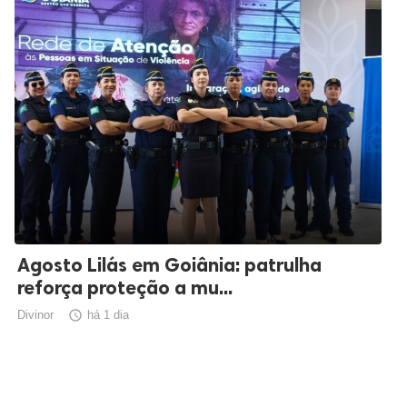
Agosto Lilás em Goiânia: patrulha
reforça proteção a mu...
Divinor

há 1 dia