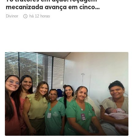
mecanizada avança em cinco...
Divinor

há 12 horas