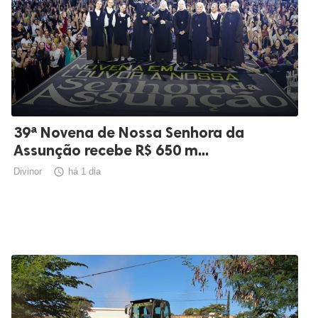
39ª Novena de Nossa Senhora da
Assunção recebe R$ 650 m...
Divinor

há 1 dia