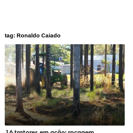
tag:
Ronaldo Caiado
16 tratores em ação: roçagem