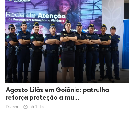
Agosto Lilás em Goiânia: patrulha
reforça proteção a mu...
Divinor

há 1 dia