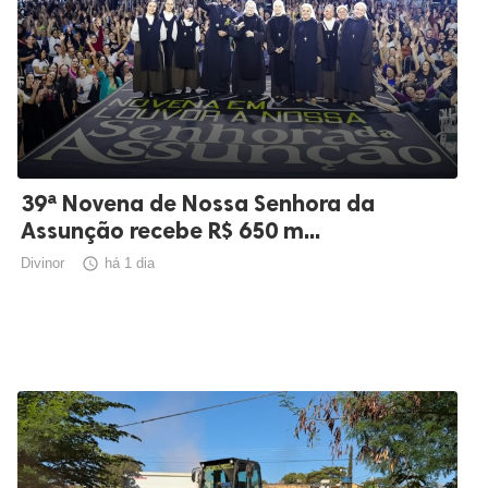
39ª Novena de Nossa Senhora da
Assunção recebe R$ 650 m...
Divinor

há 1 dia