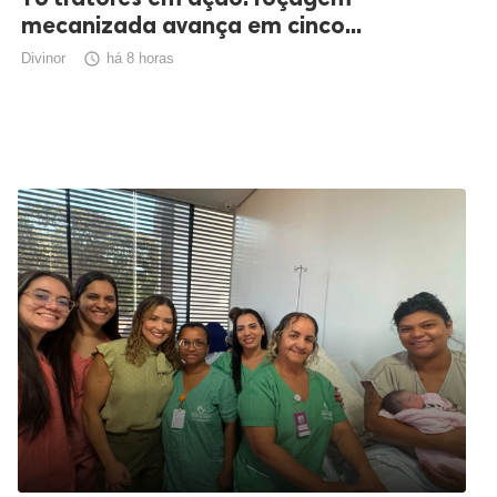
mecanizada avança em cinco...
Divinor

há 8 horas