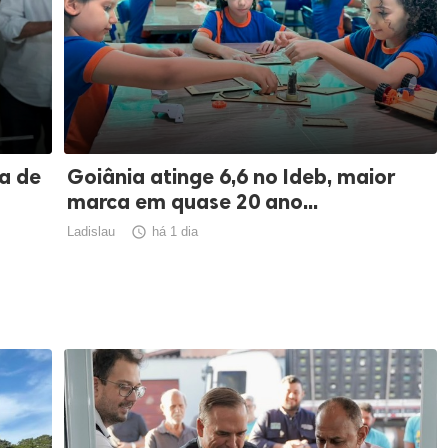
a de
Goiânia atinge 6,6 no Ideb, maior
marca em quase 20 ano...
Ladislau

há 1 dia