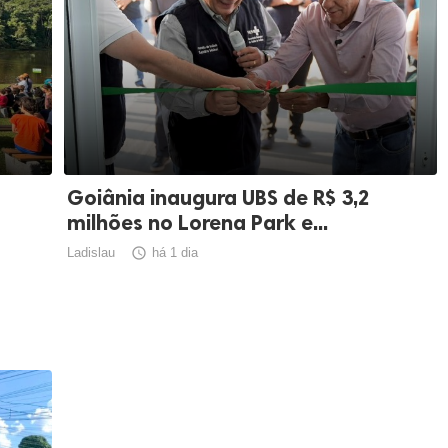
Goiânia inaugura UBS de R$ 3,2
milhões no Lorena Park e...
Ladislau

há 1 dia