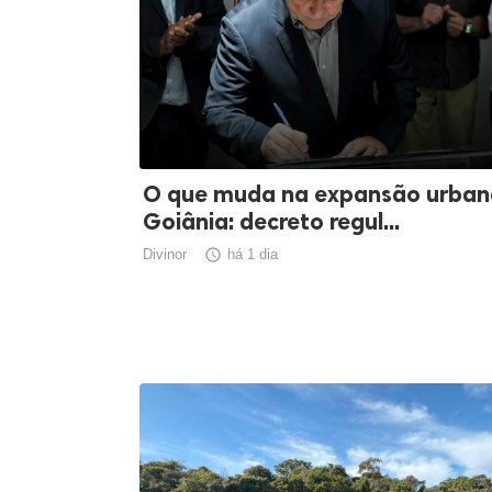
O que muda na expansão urban
Goiânia: decreto regul...
Divinor

há 1 dia