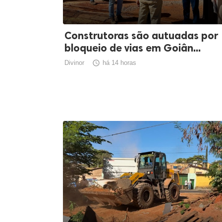
Construtoras são autuadas por
bloqueio de vias em Goiân...
Divinor

há 14 horas