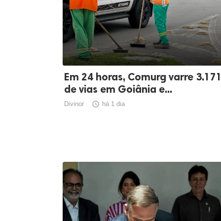
Em 24 horas, Comurg varre 3.17
de vias em Goiânia e...
Divinor

há 1 dia