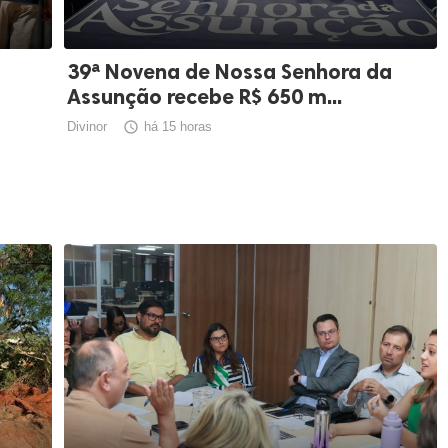
39ª Novena de Nossa Senhora da
Assunção recebe R$ 650 m...
Divinor

há 15 horas