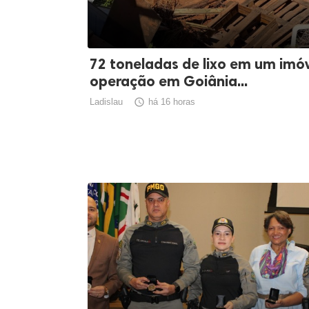
72 toneladas de lixo em um imóv
operação em Goiânia...
Ladislau

há 16 horas