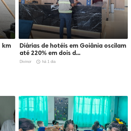
1 km
Diárias de hotéis em Goiânia oscilam
até 220% em dois d...
Divinor

há 1 dia