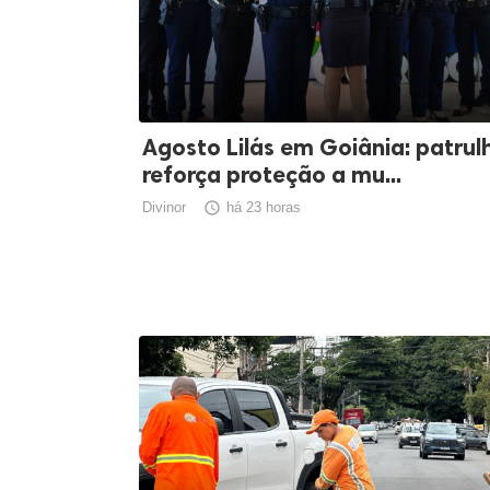
Agosto Lilás em Goiânia: patrul
reforça proteção a mu...
Divinor

há 23 horas