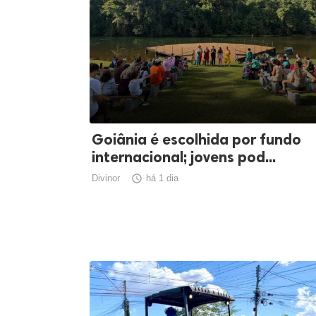
Goiânia é escolhida por fundo
internacional; jovens pod...
Divinor

há 1 dia