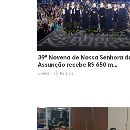
39ª Novena de Nossa Senhora d
Assunção recebe R$ 650 m...
Divinor

há 1 dia