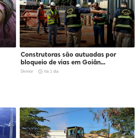
Construtoras são autuadas por
bloqueio de vias em Goiân...
Divinor

há 1 dia