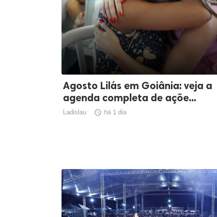
Agosto Lilás em Goiânia: veja a
agenda completa de açõe...
Ladislau

há 1 dia