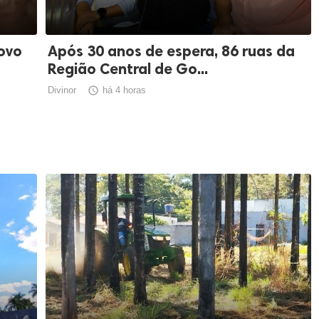
ovo
Após 30 anos de espera, 86 ruas da
Região Central de Go...
Divinor

há 4 horas