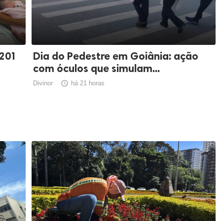
 201
Dia do Pedestre em Goiânia: ação
com óculos que simulam...
Divinor

há 21 horas