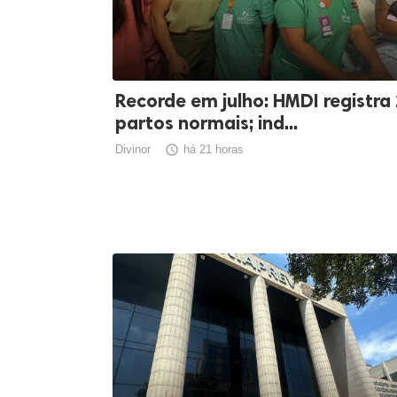
Recorde em julho: HMDI registra
partos normais; ind...
Divinor

há 21 horas