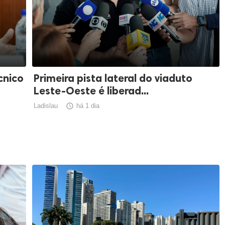
cnico
Primeira pista lateral do viaduto
Leste-Oeste é liberad...
Ladislau

há 1 dia