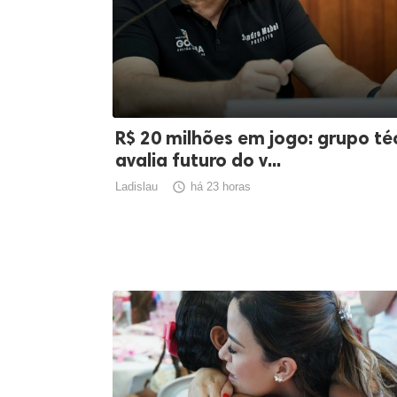
R$ 20 milhões em jogo: grupo té
avalia futuro do v...
Ladislau

há 23 horas