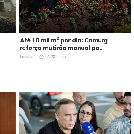
Até 10 mil m² por dia: Comurg
reforça mutirão manual pa...
Ladislau

há 23 horas