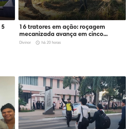
15
16 tratores em ação: roçagem
mecanizada avança em cinco...
Divinor

há 20 horas