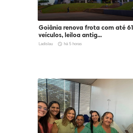
Goiânia renova frota com até 6
veículos, leiloa antig...
Ladislau

há 5 horas