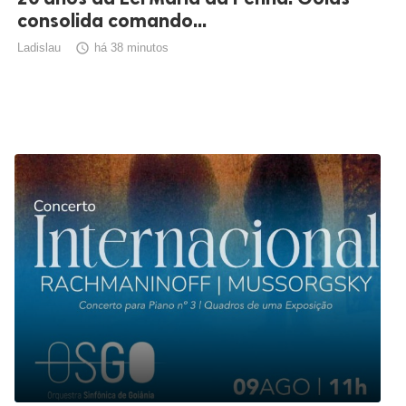
consolida comando...
Ladislau

há 38 minutos