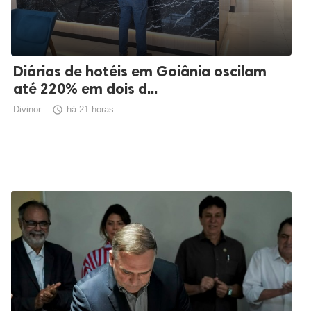
Diárias de hotéis em Goiânia oscilam
até 220% em dois d...
Divinor

há 21 horas