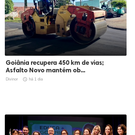
Goiânia recupera 450 km de vias;
Asfalto Novo mantém ob...
Divinor

há 1 dia