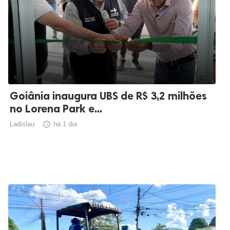
Goiânia inaugura UBS de R$ 3,2 milhões
no Lorena Park e...
Ladislau

há 1 dia