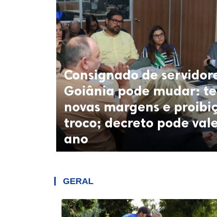
Consignado de servidor
Goiânia pode mudar: te
novas margens e proibi
troco; decreto pode val
ano
GERAL