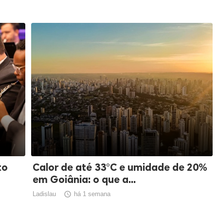
to
Calor de até 33°C e umidade de 20%
em Goiânia: o que a...
Ladislau

há 1 semana