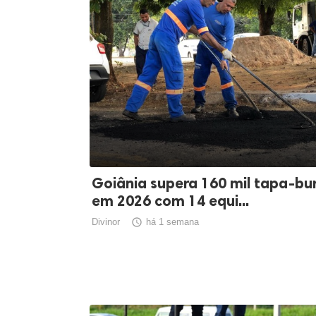
Goiânia supera 160 mil tapa-bu
em 2026 com 14 equi...
Divinor

há 1 semana