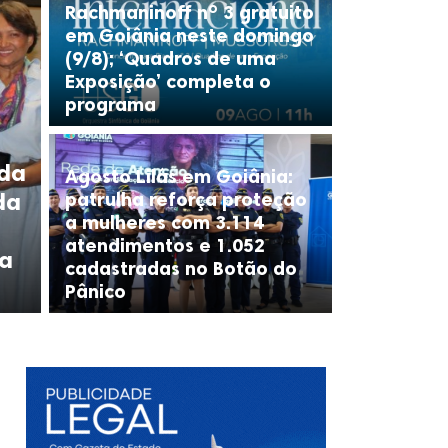
Rachmaninoff nº 3 gratuito
em Goiânia neste domingo
(9/8); ‘Quadros de uma
Exposição’ completa o
programa
 da
Agosto Lilás em Goiânia:
da
patrulha reforça proteção
a mulheres com 3.114
atendimentos e 1.052
da
cadastradas no Botão do
Pânico