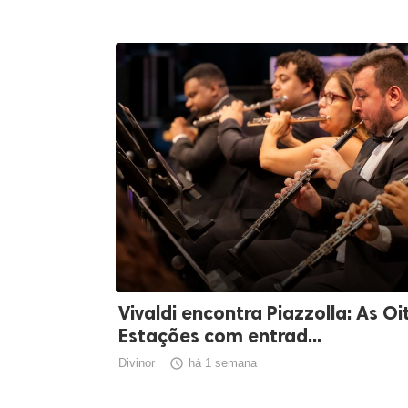
Vivaldi encontra Piazzolla: As Oi
Estações com entrad...
Divinor

há 1 semana