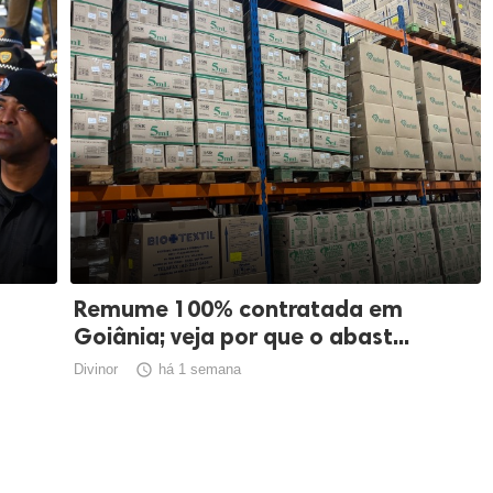
Remume 100% contratada em
Goiânia; veja por que o abast...
Divinor

há 1 semana