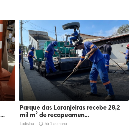
Parque das Laranjeiras recebe 28,2
..
mil m² de recapeamen...
Ladislau

há 1 semana