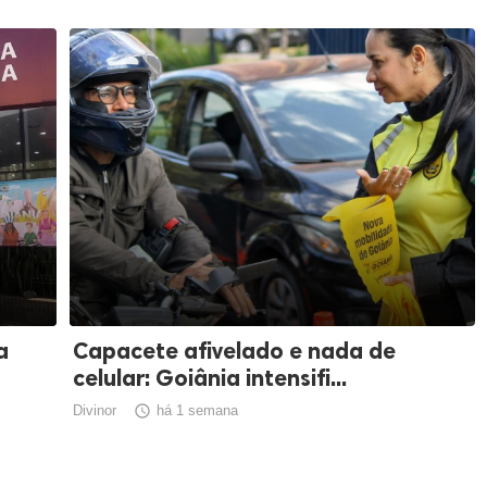
a
Capacete afivelado e nada de
celular: Goiânia intensifi...
Divinor

há 1 semana