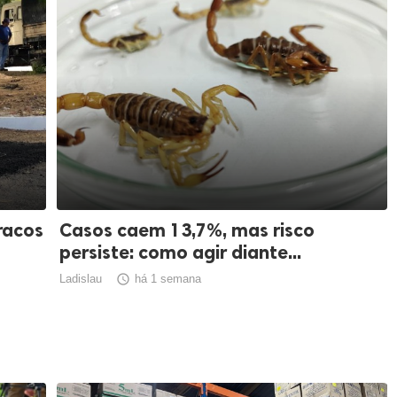
racos
Casos caem 13,7%, mas risco
persiste: como agir diante...
Ladislau

há 1 semana