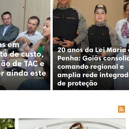
es em
20 anos da Lei Maria
to de custo,
Penha: Goiás consoli
ção de TAC e
comando regional e
er ainda este
amplia rede integra
de proteção
