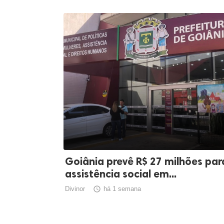
Goiânia prevê R$ 27 milhões par
assistência social em...
Divinor

há 1 semana