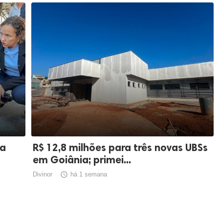
ia
R$ 12,8 milhões para três novas UBSs
em Goiânia; primei...
Divinor

há 1 semana