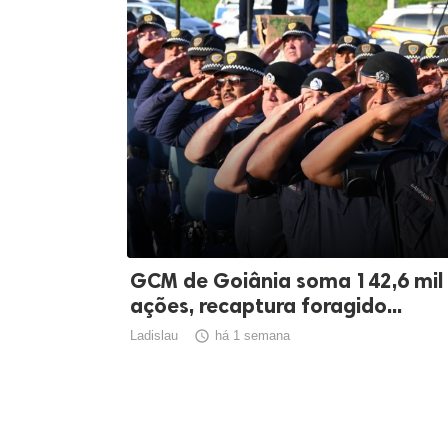
GCM de Goiânia soma 142,6 mil
ações, recaptura foragido...
Ladislau

há 1 semana