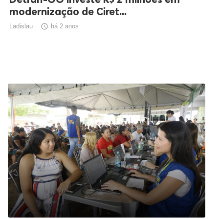
modernização de Ciret...
Ladislau

há 2 anos