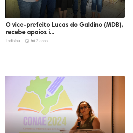
O vice-prefeito Lucas do Galdino (MDB),
recebe apoios i...
Ladislau

há 2 anos