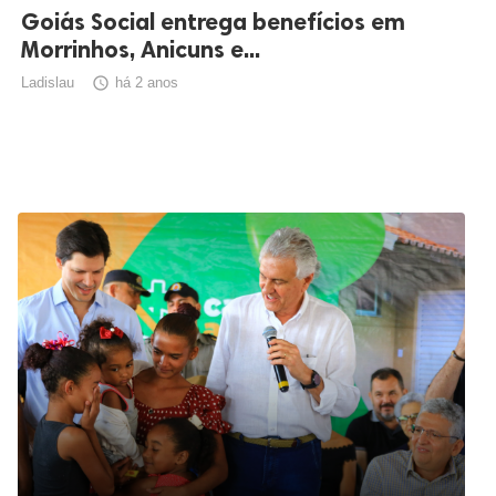
Goiás Social entrega benefícios em
Morrinhos, Anicuns e...
Ladislau

há 2 anos