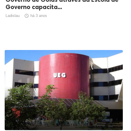
Governo capacita...
Ladislau

há 3 anos