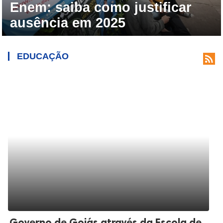
Enem: saiba como justificar
ausência em 2025
EDUCAÇÃO

Governo de Goiás através da Escola de