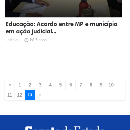
Educação: Acordo entre MP e município
em ação judicial...
Ladislau

há 5 anos
«
1
2
3
4
5
6
7
8
9
10
11
12
13
»