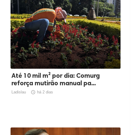
Até 10 mil m² por dia: Comurg
reforça mutirão manual pa...
Ladislau

há 2 dias