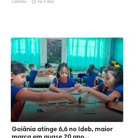
Ladislau

há 4 dias
Goiânia atinge 6,6 no Ideb, maior
marca em quase 20 ano...