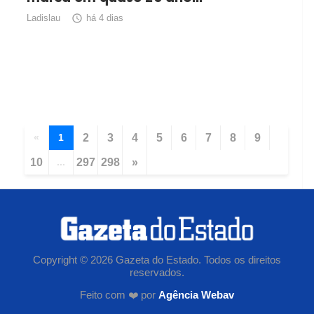
Ladislau

há 4 dias
«
1
2
3
4
5
6
7
8
9
10
...
297
298
»
Copyright © 2026 Gazeta do Estado. Todos os direitos
reservados.
Feito com ❤️ por
Agência Webav