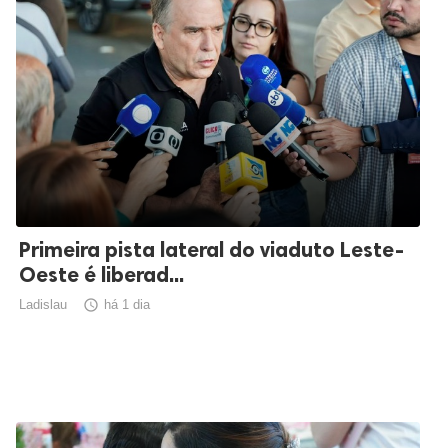
Primeira pista lateral do viaduto Leste-
Oeste é liberad...
Ladislau

há 1 dia