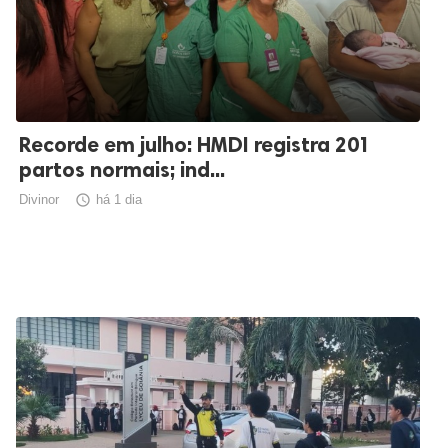
Recorde em julho: HMDI registra 201
partos normais; ind...
Divinor

há 1 dia