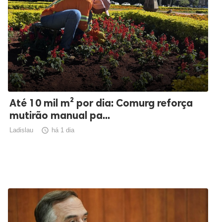
Até 10 mil m² por dia: Comurg reforça
mutirão manual pa...
Ladislau

há 1 dia