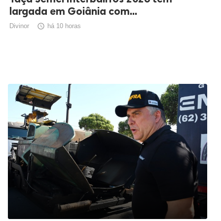
largada em Goiânia com...
Divinor

há 10 horas