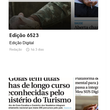
Edição 6523
Edição Digital
Redação

há 3 dias