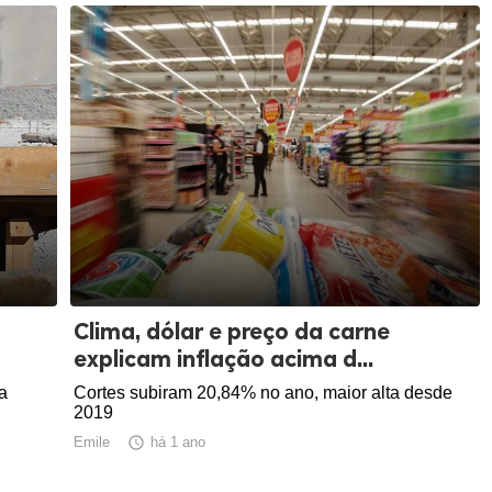
Clima, dólar e preço da carne
explicam inflação acima d...
a
Cortes subiram 20,84% no ano, maior alta desde
2019
Emile

há 1 ano