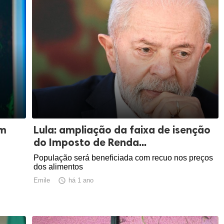
om
Lula: ampliação da faixa de isenção
do Imposto de Renda...
População será beneficiada com recuo nos preços
dos alimentos
Emile

há 1 ano