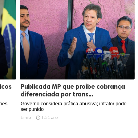
icos
Publicada MP que proíbe cobrança
diferenciada por trans...
ções
Governo considera prática abusiva; infrator pode
ser punido
Emile

há 1 ano