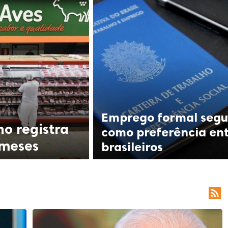
Emprego formal seg
no registra
como preferência en
 meses
brasileiros
