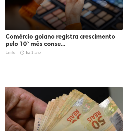
Comércio goiano registra crescimento
pelo 10° mês conse...
Emile

há 1 ano