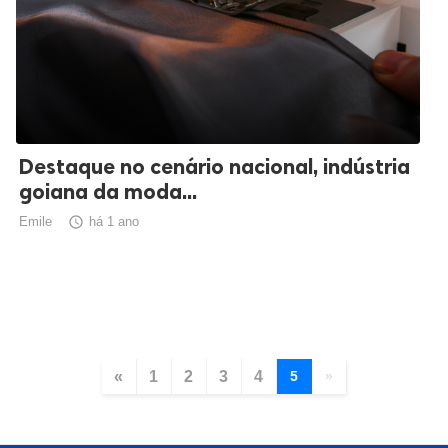
Destaque no cenário nacional, indústria
goiana da moda...
Emile

há 1 ano
«
1
2
3
4
5
»