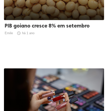
PIB goiano cresce 8% em setembro
Emile

há 1 ano