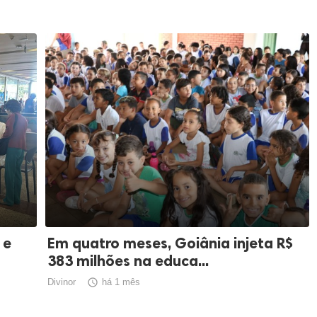
 e
Em quatro meses, Goiânia injeta R$
383 milhões na educa...
Divinor

há 1 mês