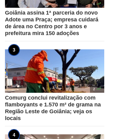

4
Goiânia assina 1ª parceria do novo
Adote uma Praça; empresa cuidará
de área no Centro por 3 anos e
prefeitura mira 150 adoções

2
Comurg conclui revitalização com
flamboyants e 1.570 m² de grama na
Região Leste de Goiânia; veja os
locais