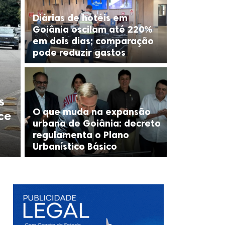
Diárias de hotéis em
Goiânia oscilam até 220%
em dois dias; comparação
pode reduzir gastos
s
O que muda na expansão
ce
urbana de Goiânia: decreto
regulamenta o Plano
Urbanístico Básico