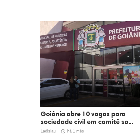
Goiânia abre 10 vagas para
sociedade civil em comitê so...
Ladislau

há 1 mês