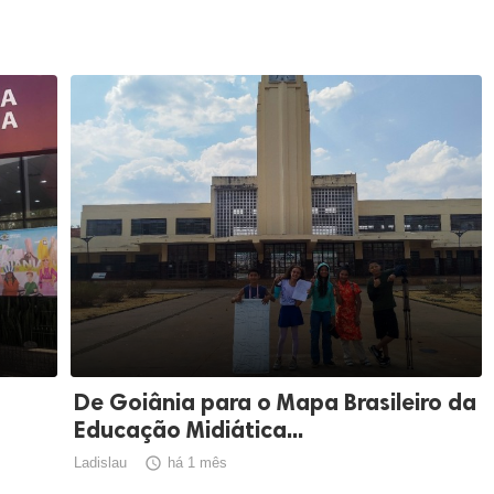
De Goiânia para o Mapa Brasileiro da
Educação Midiática...
Ladislau

há 1 mês