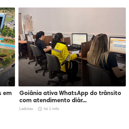
s em
Goiânia ativa WhatsApp do trânsito
com atendimento diár...
Ladislau

há 1 mês