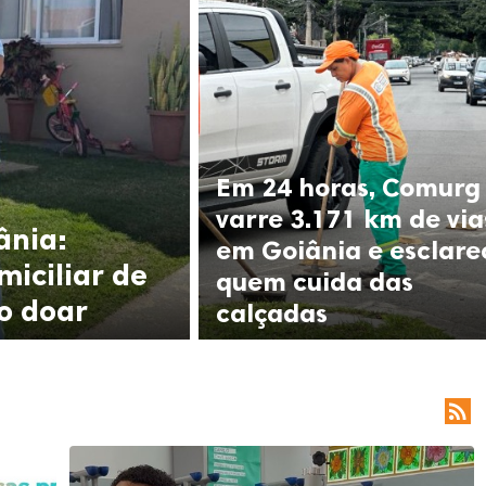
Em 24 horas, Comurg
varre 3.171 km de via
ânia:
em Goiânia e esclare
miciliar de
quem cuida das
o doar
calçadas
