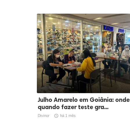
Julho Amarelo em Goiânia: onde
quando fazer teste gra...
Divinor

há 1 mês