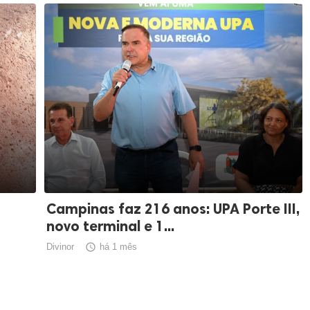
Campinas faz 216 anos: UPA Porte III,
novo terminal e 1...
Divinor

há 1 mês