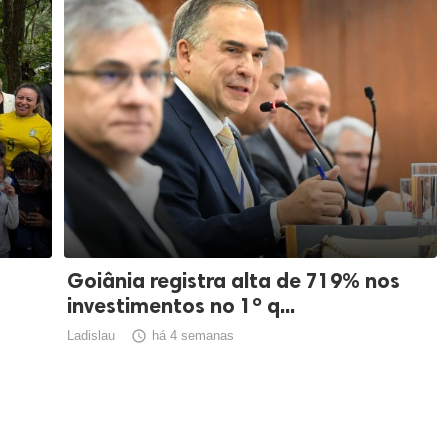
Goiânia registra alta de 719% nos
investimentos no 1º q...
Ladislau

há 4 semanas