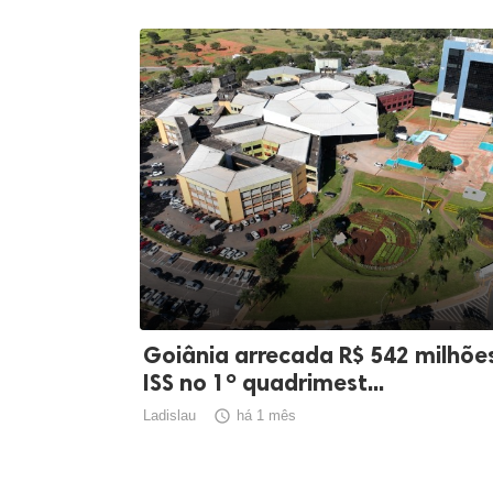
Goiânia arrecada R$ 542 milhõe
ISS no 1º quadrimest...
Ladislau

há 1 mês