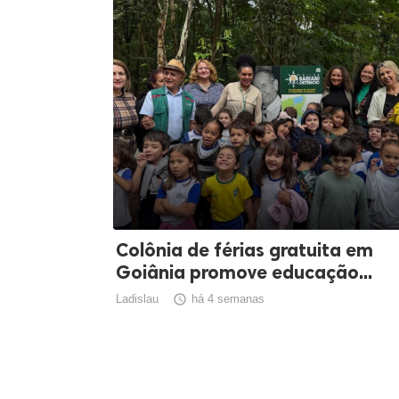
Colônia de férias gratuita em
Goiânia promove educação...
Ladislau

há 4 semanas