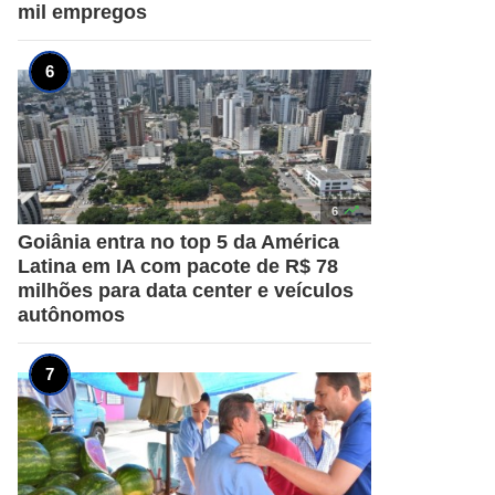
mil empregos

6
Goiânia entra no top 5 da América
Latina em IA com pacote de R$ 78
milhões para data center e veículos
autônomos