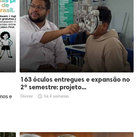
163 óculos entregues e expansão no
2º semestre: projeto...
anos e
Divinor

há 4 semanas