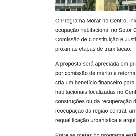
O Programa Morar no Centro, inici
ocupação habitacional no Setor Ce
Comissão de Constituição e Just
próximas etapas de tramitação.
A proposta será apreciada em pr
por comissão de mérito e retorna
cria um benefício financeiro par
habitacionais localizadas no Cen
construções ou da recuperação de
reocupação da região central, am
requalificação urbanística e arqui
Entre as metas do programa estão