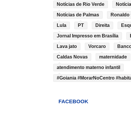
Notícias de Rio Verde
Notíci
Notícias de Palmas
Ronaldo
Lula
PT
Direita
Esq
Jornal Impresso em Brasília
Lava jato
Vorcaro
Banco
Caldas Novas
maternidade
atendimento materno infantil
#Goiania #MorarNoCentro #habita
FACEBOOK