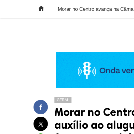
ÚLTIMAS NOTÍCIAS
ECONOMIA
E

GERAL
Morar no Centr
auxílio ao alug