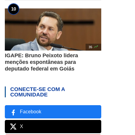

35
IGAPE: Bruno Peixoto lidera
menções espontâneas para
deputado federal em Goiás
CONECTE-SE COM A
COMUNIDADE
Facebook
X