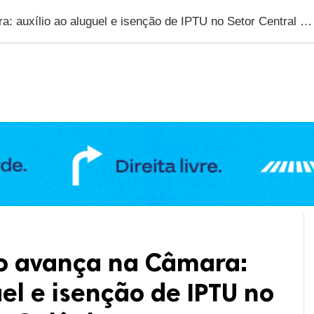
DUCAÇÃO
GERAL
POLÍTICA
SAÚDE
PUBLIC
Morar no Centro avança na Câmara: auxílio ao aluguel e isenção de IPTU no Setor Central de Goiânia
o avança na Câmara:
uel e isenção de IPTU no