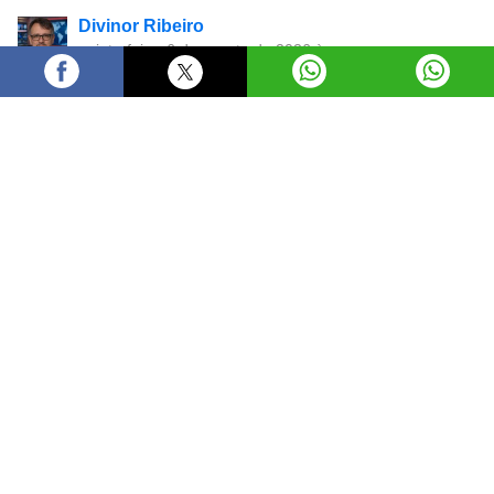
Divinor Ribeiro
quinta-feira, 6 de agosto de 2026 às
17:25
A Prefeitura de Goiânia, por meio da Secretaria
Municipal de Eficiência (Sefic), realizou nesta quinta-
feira (6/8) uma nova operação de fiscalização em
canteiros de obras nos setores Bueno e Marista. A