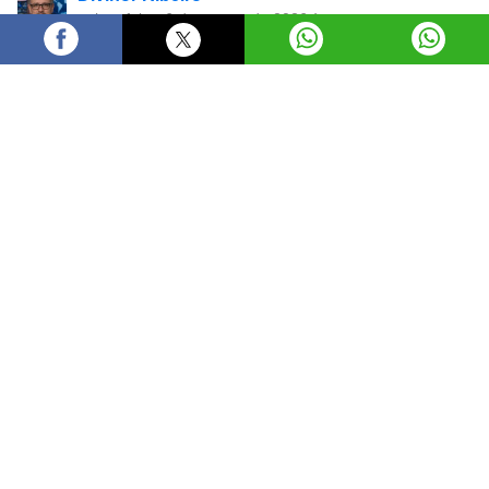
quinta-feira, 6 de agosto de 2026 às
17:25
A Prefeitura de Goiânia, por meio da Secretaria
Municipal de Eficiência (Sefic), realizou nesta quinta-
feira (6/8) uma nova operação de fiscalização em
canteiros de obras nos setores Bueno e Marista. A
ação verificou o cumprimento das normas de carga e