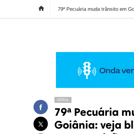
ÚLTIMAS NOTÍCIAS
ECONOMIA
E

79ª Pecuária muda trânsito em Goi
GERAL
79ª Pecuária m
Goiânia: veja bl