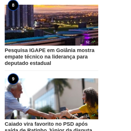

52
Pesquisa IGAPE em Goiânia mostra
empate técnico na liderança para
deputado estadual

51
Caiado vira favorito no PSD após
saída de Ratinho Júnior da disputa