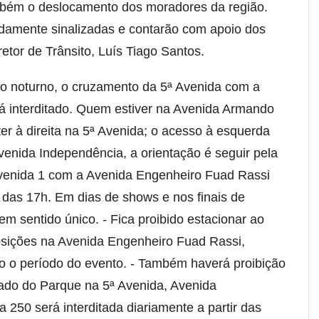
mbém o deslocamento dos moradores da região.
idamente sinalizadas e contarão com apoio dos
retor de Trânsito, Luís Tiago Santos.
do noturno, o cruzamento da 5ª Avenida com a
 interditado. Quem estiver na Avenida Armando
r à direita na 5ª Avenida; o acesso à esquerda
enida Independência, a orientação é seguir pela
venida 1 com a Avenida Engenheiro Fuad Rassi
r das 17h. Em dias de shows e nos finais de
em sentido único. - Fica proibido estacionar ao
osições na Avenida Engenheiro Fuad Rassi,
o o período do evento. - Também haverá proibição
ado do Parque na 5ª Avenida, Avenida
 250 será interditada diariamente a partir das