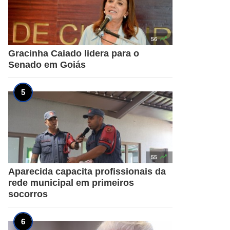

56
Gracinha Caiado lidera para o
Senado em Goiás

55
Aparecida capacita profissionais da
rede municipal em primeiros
socorros