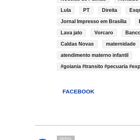
Lula
PT
Direita
Esq
Jornal Impresso em Brasília
Lava jato
Vorcaro
Banco
Caldas Novas
maternidade
atendimento materno infantil
#goiania #transito #pecuaria #e
FACEBOOK
GERAL