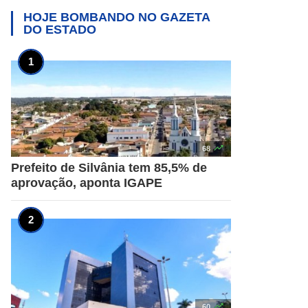
HOJE BOMBANDO NO
GAZETA
DO ESTADO

68
Prefeito de Silvânia tem 85,5% de
aprovação, aponta IGAPE

60