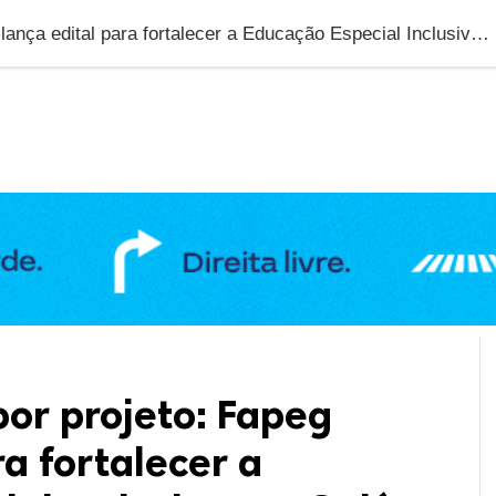
DUCAÇÃO
GERAL
POLÍTICA
SAÚDE
PUBLIC
Até R$ 100 mil por projeto: Fapeg lança edital para fortalecer a Educação Especial Inclusiva em Goiás
por projeto: Fapeg
ra fortalecer a