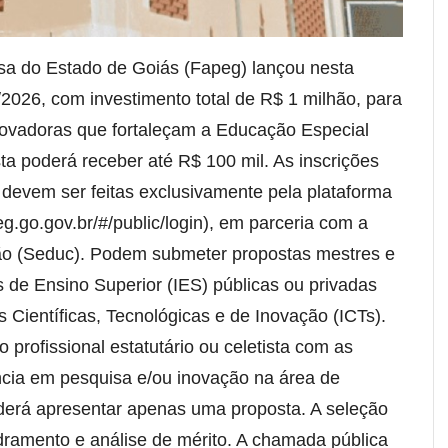
a do Estado de Goiás (Fapeg) lançou nesta
13/2026, com investimento total de R$ 1 milhão, para
inovadoras que fortaleçam a Educação Especial
ta poderá receber até R$ 100 mil. As inscrições
 devem ser feitas exclusivamente pela plataforma
g.go.gov.br/#/public/login), em parceria com a
ão (Seduc). Podem submeter propostas mestres e
s de Ensino Superior (IES) públicas ou privadas
es Científicas, Tecnológicas e de Inovação (ICTs).
profissional estatutário ou celetista com as
ncia em pesquisa e/ou inovação na área de
erá apresentar apenas uma proposta. A seleção
ramento e análise de mérito. A chamada pública