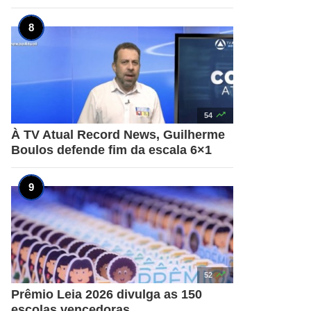

54
À TV Atual Record News, Guilherme
Boulos defende fim da escala 6×1

52
Prêmio Leia 2026 divulga as 150
escolas vencedoras