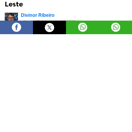
Leste
Divinor Ribeiro
sábado, 8 de agosto de 2026 às
11:05
A Prefeitura de Goiânia retoma, a partir de segunda-
feira (10/8), os mutirões de serviços à população em
novo formato. A primeira edição, que seguirá até